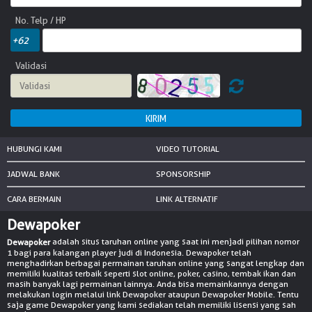
NEW
No. Telp / HP
TANGKAS
RTP
Validasi
DEPOSIT
WITHDRAW
PROMOSI
HUBUNGI KAMI
VIDEO TUTORIAL
DOWNLOAD APLIKASI
JADWAL BANK
SPONSORSHIP
CARA BERMAIN
LINK ALTERNATIF
REFERRAL
Dewapoker
JACKPOT
adalah situs taruhan online yang saat ini menjadi pilihan nomor
Dewapoker
1 bagi para kalangan player judi di Indonesia. Dewapoker telah
menghadirkan berbagai permainan taruhan online yang sangat lengkap dan
VIP MEMBER
memiliki kualitas terbaik seperti slot online, poker, casino, tembak ikan dan
masih banyak lagi permainan lainnya. Anda bisa memainkannya dengan
melakukan login melalui link Dewapoker ataupun Dewapoker Mobile. Tentu
HUBUNGI KAMI
saja game Dewapoker yang kami sediakan telah memiliki lisensi yang sah